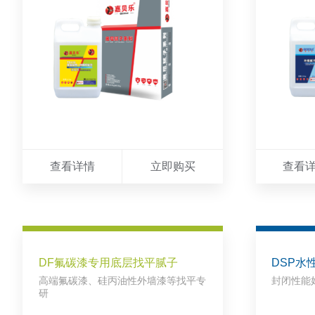
查看详情
立即购买
查看
DF氟碳漆专用底层找平腻子
DSP水
高端氟碳漆、硅丙油性外墙漆等找平专
封闭性能
研